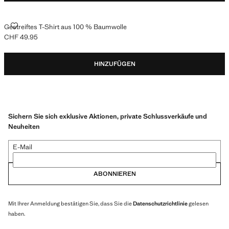
GESTREIFTES T-SHIRT AUS 100 % BAUMWOLLE
Gestreiftes T-Shirt aus 100 % Baumwolle
CHF 49.95
Aktueller Preis [CHF 49.95 ]
HINZUFÜGEN
Sichern Sie sich exklusive Aktionen, private Schlussverkäufe und
Neuheiten
E-Mail
ABONNIEREN
Mit Ihrer Anmeldung bestätigen Sie, dass Sie die
Datenschutzrichtlinie
gelesen
haben.