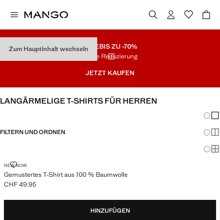
SALE
BIS ZU -70%
Zum Hauptinhalt wechseln
Letzte Reduzierung
JETZT KAUFEN
LANGÄRMELIGE T-SHIRTS FÜR HERREN
Änder
Wen
FILTERN UND ORDNEN
Meh
Ma
GEMUSTERTES T-SHIRT AUS 100 % BAUMWOLLE
NEW NOW
Gemustertes T-Shirt aus 100 % Baumwolle
CHF 49.95
Aktueller Preis [CHF 49.95 ]
HINZUFÜGEN