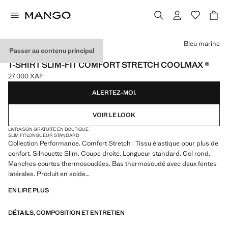
Choisissez une couleur
Bleu marine
Passer au contenu principal
PERFORMANCE
T-SHIRT SLIM-FIT COMFORT STRETCH COOLMAX ®
27 000 XAF
Prix actuel [27 000 XAF ]
ALERTEZ-MOI.
VOIR LE LOOK
LIVRAISON GRATUITE EN BOUTIQUE
SLIM FIT
LONGUEUR STANDARD
Collection Performance. Comfort Stretch : Tissu élastique pour plus de
confort. Silhouette Slim. Coupe droite. Longueur standard. Col rond.
Manches courtes thermosoudées. Bas thermosoudé avec deux fentes
latérales. Produit en solde
EN LIRE PLUS
PERFORMANCE : une collection de vêtements confectionnés à partir
de fibres techniques. Cette sélection présente une vaste gamme de
DÉTAILS, COMPOSITION ET ENTRETIEN
caractéristiques avancées telles que des tissus bi-stretch, à séchage
rapide, faciles à repasser, thermorégulateurs, respirants ou résistants