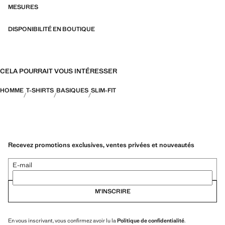
à l’eau, organisés en trois catégories générales : Thermorégulation,
MESURES
fonctionnalité et confort
DISPONIBILITÉ EN BOUTIQUE
CELA POURRAIT VOUS INTÉRESSER
HOMME
T-SHIRTS
BASIQUES
SLIM-FIT
Recevez promotions exclusives, ventes privées et nouveautés
E-mail
M’INSCRIRE
En vous inscrivant, vous confirmez avoir lu la
Politique de confidentialité
.