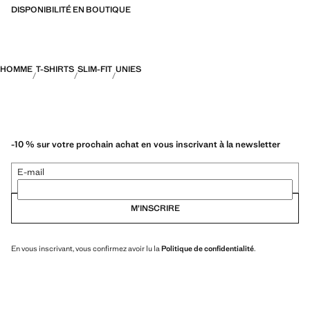
à l’eau, organisés en trois catégories générales : Thermorégulation,
DISPONIBILITÉ EN BOUTIQUE
fonctionnalité et confort
HOMME
T-SHIRTS
SLIM-FIT
UNIES
-10 % sur votre prochain achat en vous inscrivant à la newsletter
E-mail
M’INSCRIRE
En vous inscrivant, vous confirmez avoir lu la
Politique de confidentialité
.