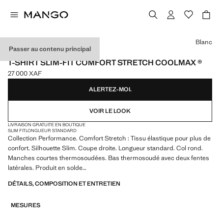
Choisissez une couleur
Blanc
Passer au contenu principal
PERFORMANCE
T-SHIRT SLIM-FIT COMFORT STRETCH COOLMAX ®
27 000 XAF
Prix actuel [27 000 XAF ]
ALERTEZ-MOI.
VOIR LE LOOK
LIVRAISON GRATUITE EN BOUTIQUE
SLIM FIT
LONGUEUR STANDARD
Collection Performance. Comfort Stretch : Tissu élastique pour plus de
confort. Silhouette Slim. Coupe droite. Longueur standard. Col rond.
Manches courtes thermosoudées. Bas thermosoudé avec deux fentes
latérales. Produit en solde
DÉTAILS, COMPOSITION ET ENTRETIEN
PERFORMANCE : une collection de vêtements confectionnés à partir
de fibres techniques. Cette sélection présente une vaste gamme de
MESURES
caractéristiques avancées telles que des tissus bi-stretch, à séchage
rapide, faciles à repasser, thermorégulateurs, respirants ou résistants