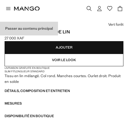
Choisissez une couleur
Vert forêt
Passer au contenu principal
T-SHIRT EN MÉLANGE DE LIN
27 000 XAF
Prix actuel [27 000 XAF ]
AJOUTER
VOIR LE LOOK
LIVRAISON GRATUITE EN BOUTIQUE
SLIM FIT
LONGUEUR STANDARD
Tissu en lin mélangé. Col rond. Manches courtes. Ourlet droit. Produit
en solde
DÉTAILS, COMPOSITION ET ENTRETIEN
MESURES
DISPONIBILITÉ EN BOUTIQUE