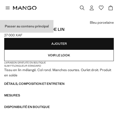
Choisissez une couleur
Bleu porcelaine
Passer au contenu principal
T-SHIRT EN MÉLANGE DE LIN
27 000 XAF
Prix actuel [27 000 XAF ]
AJOUTER
VOIR LE LOOK
LIVRAISON GRATUITE EN BOUTIQUE
SLIM FIT
LONGUEUR STANDARD
Tissu en lin mélangé. Col rond. Manches courtes. Ourlet droit. Produit
en solde
DÉTAILS, COMPOSITION ET ENTRETIEN
MESURES
DISPONIBILITÉ EN BOUTIQUE