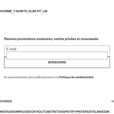
HOMME
T-SHIRTS
SLIM-FIT
LIN
Recevez promotions exclusives, ventes privées et nouveautés
E-mail
M’INSCRIRE
En vous inscrivant, vous confirmez avoir lu la
Politique de confidentialité
.
CONGO
INSTAGRAM
FACEBOOK
YOUTUBE
TIKTOK
SPOTIFY
PINTEREST
X
LINKEDIN