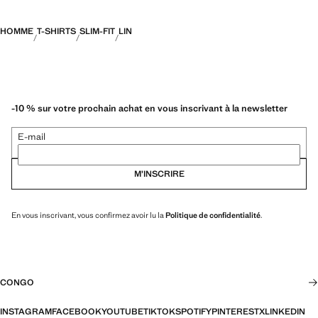
HOMME
T-SHIRTS
SLIM-FIT
LIN
-10 % sur votre prochain achat en vous inscrivant à la newsletter
E-mail
M’INSCRIRE
En vous inscrivant, vous confirmez avoir lu la
Politique de confidentialité
.
CONGO
INSTAGRAM
FACEBOOK
YOUTUBE
TIKTOK
SPOTIFY
PINTEREST
X
LINKEDIN