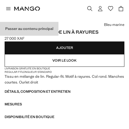
Choisissez une couleur
Bleu marine
Passer au contenu principal
T-SHIRT EN MÉLANGE DE LIN À RAYURES
27 000 XAF
Prix actuel [27 000 XAF ]
AJOUTER
VOIR LE LOOK
LIVRAISON GRATUITE EN BOUTIQUE
REGULAR FIT
LONGUEUR STANDARD
Tissu en mélange de lin. Regular-fit. Motif à rayures. Col rond. Manches
courtes. Ourlet droit
DÉTAILS, COMPOSITION ET ENTRETIEN
MESURES
DISPONIBILITÉ EN BOUTIQUE