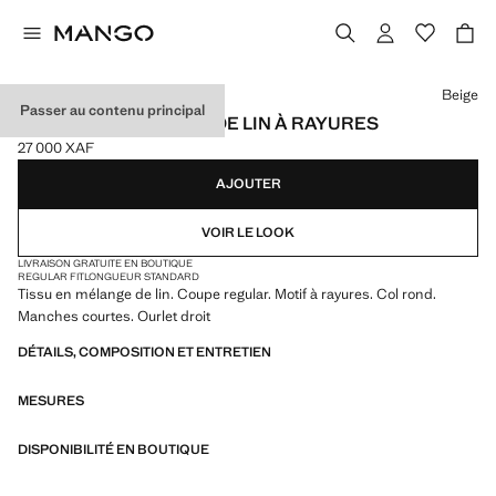
Choisissez une couleur
Beige
Passer au contenu principal
T-SHIRT EN MÉLANGE DE LIN À RAYURES
27 000 XAF
Prix actuel [27 000 XAF ]
AJOUTER
VOIR LE LOOK
LIVRAISON GRATUITE EN BOUTIQUE
REGULAR FIT
LONGUEUR STANDARD
Tissu en mélange de lin. Coupe regular. Motif à rayures. Col rond.
Manches courtes. Ourlet droit
DÉTAILS, COMPOSITION ET ENTRETIEN
MESURES
DISPONIBILITÉ EN BOUTIQUE