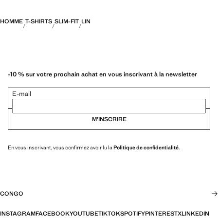
HOMME
T-SHIRTS
SLIM-FIT
LIN
-10 % sur votre prochain achat en vous inscrivant à la newsletter
E-mail
M’INSCRIRE
En vous inscrivant, vous confirmez avoir lu la
Politique de confidentialité
.
CONGO
INSTAGRAM
FACEBOOK
YOUTUBE
TIKTOK
SPOTIFY
PINTEREST
X
LINKEDIN