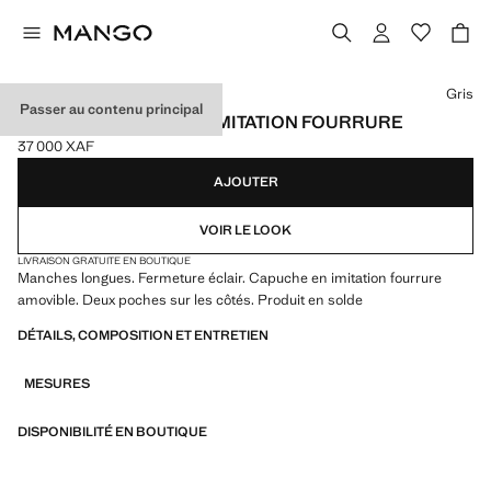
Choisissez une couleur
Gris
Passer au contenu principal
ANORAK À CAPUCHE IMITATION FOURRURE
37 000 XAF
Prix actuel [37 000 XAF ]
AJOUTER
VOIR LE LOOK
LIVRAISON GRATUITE EN BOUTIQUE
Manches longues. Fermeture éclair. Capuche en imitation fourrure
amovible. Deux poches sur les côtés. Produit en solde
DÉTAILS, COMPOSITION ET ENTRETIEN
MESURES
DISPONIBILITÉ EN BOUTIQUE