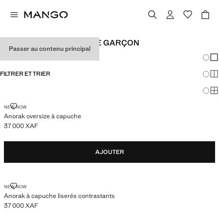
VESTES ET MANTEAUX DE GARÇON
Passer au contenu principal
Chang
Aff
FILTRER ET TRIER
Aff
Af
ANORAK OVERSIZE À CAPUCHE
NEW NOW
Anorak oversize à capuche
37 000 XAF
Prix actuel [37 000 XAF ]
AJOUTER
ANORAK À CAPUCHE LISERÉS CONTRASTANTS
NEW NOW
Anorak à capuche liserés contrastants
37 000 XAF
Prix actuel [37 000 XAF ]