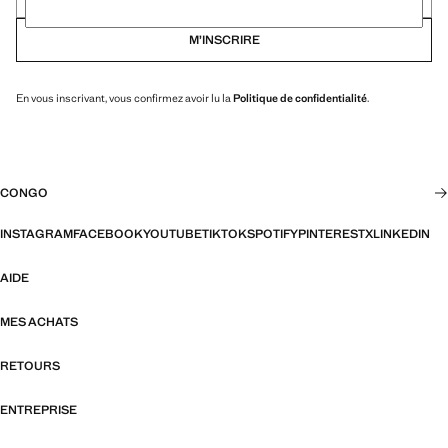
M’INSCRIRE
En vous inscrivant, vous confirmez avoir lu la
Politique de confidentialité
.
CONGO
INSTAGRAM
FACEBOOK
YOUTUBE
TIKTOK
SPOTIFY
PINTEREST
X
LINKEDIN
AIDE
MES ACHATS
RETOURS
ENTREPRISE