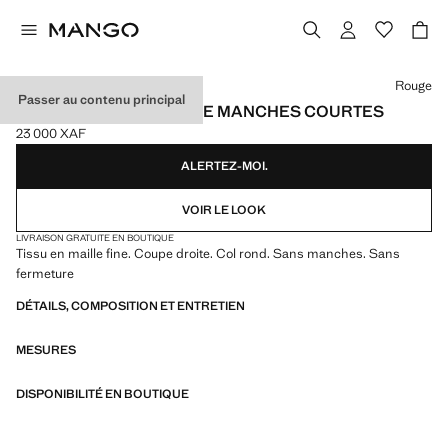
Choisissez une couleur
Rouge
Passer au contenu principal
PULL-OVER MAILLE FINE MANCHES COURTES
23 000 XAF
Prix actuel [23 000 XAF ]
ALERTEZ-MOI.
VOIR LE LOOK
LIVRAISON GRATUITE EN BOUTIQUE
Tissu en maille fine. Coupe droite. Col rond. Sans manches. Sans
fermeture
DÉTAILS, COMPOSITION ET ENTRETIEN
MESURES
DISPONIBILITÉ EN BOUTIQUE