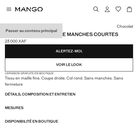
Choisissez une couleur
Chocolat
Passer au contenu principal
PULL-OVER MAILLE FINE MANCHES COURTES
23 000 XAF
Prix actuel [23 000 XAF ]
ALERTEZ-MOI.
VOIR LE LOOK
LIVRAISON GRATUITE EN BOUTIQUE
Tissu en maille fine. Coupe droite. Col rond. Sans manches. Sans
fermeture
DÉTAILS, COMPOSITION ET ENTRETIEN
MESURES
DISPONIBILITÉ EN BOUTIQUE