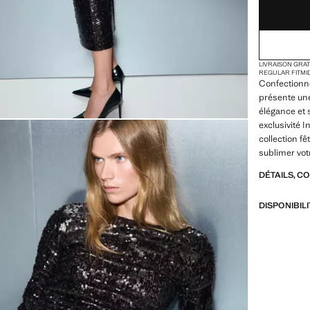
LIVRAISON GRA
REGULAR FIT
MI
Confectionné
présente une
élégance et 
exclusivité 
collection f
sublimer vot
DÉTAILS, C
DISPONIBIL