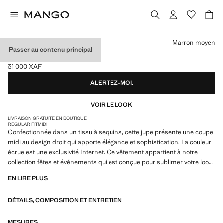
Choisissez une couleur
Marron moyen
Passer au contenu principal
JUPE MIDI SEQUINS
31 000 XAF
Prix actuel [31 000 XAF ]
ALERTEZ-MOI.
VOIR LE LOOK
LIVRAISON GRATUITE EN BOUTIQUE
REGULAR FIT
MIDI
Confectionnée dans un tissu à sequins, cette jupe présente une coupe
midi au design droit qui apporte élégance et sophistication. La couleur
écrue est une exclusivité Internet. Ce vêtement appartient à notre
collection fêtes et événements qui est conçue pour sublimer votre look
lors d'occasions spéciales
EN LIRE PLUS
DÉTAILS, COMPOSITION ET ENTRETIEN
MESURES