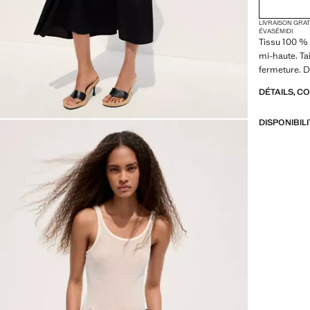
LIVRAISON GRA
ÉVASÉ
MIDI
Tissu 100 % 
mi-haute. Ta
fermeture. D
DÉTAILS, C
DISPONIBIL