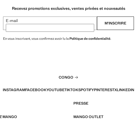
Recevez promotions exclusives, ventes privées et nouveautés
E-mail
M’INSCRIRE
En vous inscrivant, vous confirmez avoir lu la
Politique de confidentialité
.
CONGO
INSTAGRAM
FACEBOOK
YOUTUBE
TIKTOK
SPOTIFY
PINTEREST
X
LINKEDIN
PRESSE
EZ MANGO
MANGO OUTLET