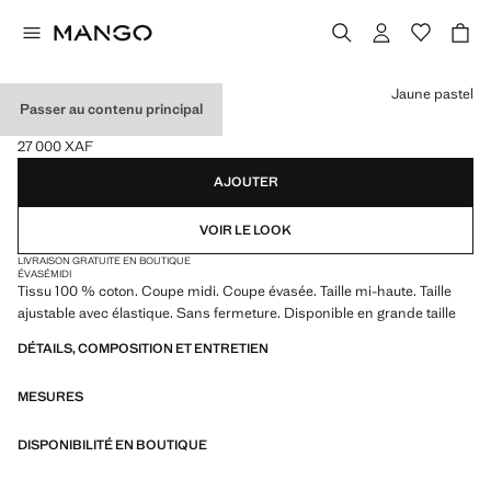
Choisissez une couleur
Jaune pastel
Passer au contenu principal
JUPE COTON ÉVASÉE
27 000 XAF
Prix actuel [27 000 XAF ]
AJOUTER
VOIR LE LOOK
LIVRAISON GRATUITE EN BOUTIQUE
ÉVASÉ
MIDI
Tissu 100 % coton. Coupe midi. Coupe évasée. Taille mi-haute. Taille
ajustable avec élastique. Sans fermeture. Disponible en grande taille
DÉTAILS, COMPOSITION ET ENTRETIEN
MESURES
DISPONIBILITÉ EN BOUTIQUE