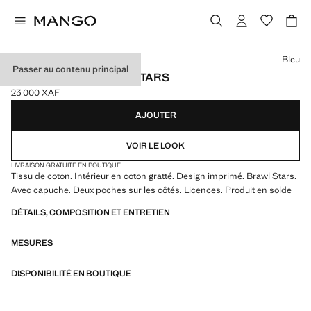
Choisissez une couleur
Bleu
Passer au contenu principal
SWEAT-SHIRT BRAWL STARS
23 000 XAF
Prix actuel [23 000 XAF ]
AJOUTER
VOIR LE LOOK
LIVRAISON GRATUITE EN BOUTIQUE
Tissu de coton. Intérieur en coton gratté. Design imprimé. Brawl Stars.
Avec capuche. Deux poches sur les côtés. Licences. Produit en solde
DÉTAILS, COMPOSITION ET ENTRETIEN
MESURES
DISPONIBILITÉ EN BOUTIQUE