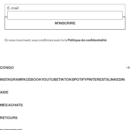
E-mail
M’INSCRIRE
En vous inscrivant, vous confirmez avoir lu la
Politique de confidentialité
.
CONGO
INSTAGRAM
FACEBOOK
YOUTUBE
TIKTOK
SPOTIFY
PINTEREST
X
LINKEDIN
AIDE
MES ACHATS
RETOURS