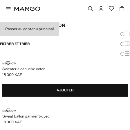
SWEAT-SHIRTS DE GARÇON
Passer au contenu principal
Chang
Aff
FILTRER ET TRIER
Aff
Af
SWEATER À CAPUCHE COTON
NEW NOW
Sweater à capuche coton
18 000 XAF
Prix actuel [18 000 XAF ]
AJOUTER
SWEAT BALLON GARMENT-DYED
NEW NOW
Sweat ballon garment-dyed
18 000 XAF
Prix actuel [18 000 XAF ]