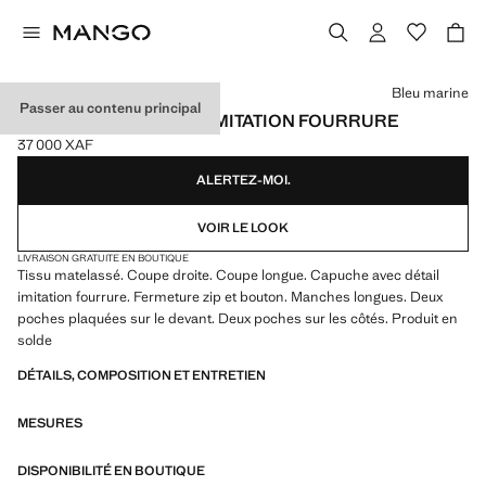
Choisissez une couleur
Bleu marine
Passer au contenu principal
ANORAK À CAPUCHE IMITATION FOURRURE
37 000 XAF
Prix actuel [37 000 XAF ]
ALERTEZ-MOI.
VOIR LE LOOK
LIVRAISON GRATUITE EN BOUTIQUE
Tissu matelassé. Coupe droite. Coupe longue. Capuche avec détail
imitation fourrure. Fermeture zip et bouton. Manches longues. Deux
poches plaquées sur le devant. Deux poches sur les côtés. Produit en
solde
DÉTAILS, COMPOSITION ET ENTRETIEN
MESURES
DISPONIBILITÉ EN BOUTIQUE