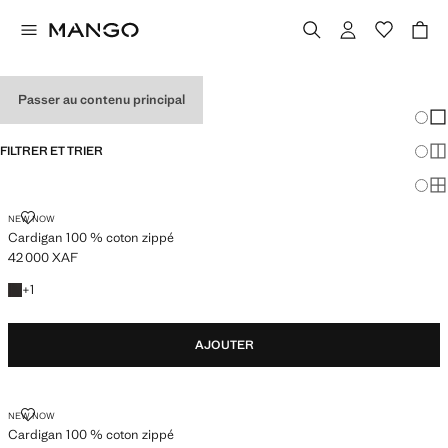
PULLS POUR HOMMES
Passer au contenu principal
Chang
Aff
FILTRER ET TRIER
Aff
Af
CARDIGAN 100 % COTON ZIPPÉ
NEW NOW
Cardigan 100 % coton zippé
42 000 XAF
Prix actuel [42 000 XAF ]
+1 couleur
+
1
AJOUTER
CARDIGAN 100 % COTON ZIPPÉ
NEW NOW
Cardigan 100 % coton zippé