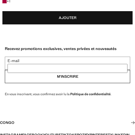
+1 couleur
+
1
AJOUTER
Recevez promotions exclusives, ventes privées et nouveautés
E-mail
M’INSCRIRE
En vous inscrivant, vous confirmez avoir lu la
Politique de confidentialité
.
CONGO