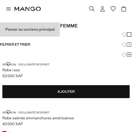
ROBES DE SOIRÉE POUR FEMME
Passer au contenu principal
Chang
Aff
FILTRER ET TRIER
Aff
Af
ROBE ROSS
NEW NOW - EXCLUSIVITÉ INTERNET
Robe ross
52 000 XAF
Prix actuel [52 000 XAF ]
AJOUTER
ROBE SATINÉE EMMANCHURES AMÉRICAINES
NEW NOW - EXCLUSIVITÉ INTERNET
Robe satinée emmanchures américaines
42 000 XAF
Prix actuel [42 000 XAF ]