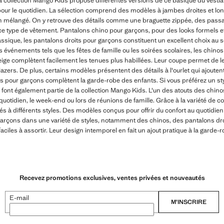
a collection Mango Kids propose différentes versions de ce basique du vestia
ur le quotidien. La sélection comprend des modèles à jambes droites et lo
e lin mélangé. On y retrouve des détails comme une braguette zippée, des pass
 ce type de vêtement. Pantalons chino pour garçons, pour des looks formels e
ssique, les pantalons droits pour garçons constituent un excellent choix au s
 événements tels que les fêtes de famille ou les soirées scolaires, les chin
ige complètent facilement les tenues plus habillées. Leur coupe permet de l
zers. De plus, certains modèles présentent des détails à l'ourlet qui ajoutent
s pour garçons complètent la garde-robe des enfants. Si vous préférez un sty
font également partie de la collection Mango Kids. L'un des atouts des chino
 quotidien, le week-end ou lors de réunions de famille. Grâce à la variété de cou
s à différents styles. Des modèles conçus pour offrir du confort au quotidie
rçons dans une variété de styles, notamment des chinos, des pantalons dro
ciles à assortir. Leur design intemporel en fait un ajout pratique à la garde-r
Recevez promotions exclusives, ventes privées et nouveautés
E-mail
M’INSCRIRE