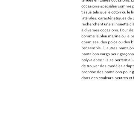
tenues en toutes occasions. L
occasions spéciales comme po
tissus tels que le coton ou l
latérales, caractéristiques de
recherchent une silhouette cla
à diverses occasions. Pour des
comme le bleu marine ou le be
chemises, des polos ou des bla
l'ensemble. D'autres pantalon
pantalons cargo pour garçons 
polyvalence : ils se portent au
de trouver des modèles adapté
propose des pantalons pour ga
dans des couleurs neutres et fa