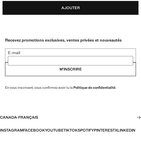
AJOUTER
Recevez promotions exclusives, ventes privées et nouveautés
E-mail
M’INSCRIRE
En vous inscrivant, vous confirmez avoir lu la
Politique de confidentialité
.
CANADA
·
FRANÇAIS
INSTAGRAM
FACEBOOK
YOUTUBE
TIKTOK
SPOTIFY
PINTEREST
X
LINKEDIN