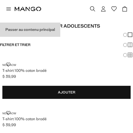
T-SHIRTS IMPRIMÉS POUR ADOLESCENTS
Passer au contenu principal
Chang
Aff
FILTRER ET TRIER
Aff
Af
T-SHIRT 100% COTON BRODÉ
NEW NOW
T-shirt 100% coton brodé
$ 39,99
Prix actuel [$ 39,99 ]
AJOUTER
T-SHIRT 100% COTON BRODÉ
NEW NOW
T-shirt 100% coton brodé
$ 39,99
Prix actuel [$ 39,99 ]