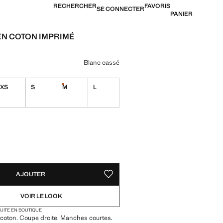
RECHERCHER
FAVORIS
SE CONNECTER
PANIER
 EN COTON IMPRIMÉ
$ 39,99 ]
ne couleur
Blanc cassé
XS
S
M
L
Dernières unités !
TÉS !
LE. JE LE VEUX !
AJOUTER
AJOUTER AUX FAVORIS
VOIR LE LOOK
TUITE EN BOUTIQUE
coton. Coupe droite. Manches courtes.