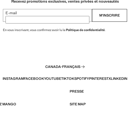
Recevez promotions exclusives, ventes privées et nouveautés
E-mail
M’INSCRIRE
En vous inscrivant, vous confirmez avoir lu la
Politique de confidentialité
.
CANADA
·
FRANÇAIS
INSTAGRAM
FACEBOOK
YOUTUBE
TIKTOK
SPOTIFY
PINTEREST
X
LINKEDIN
PRESSE
EZ MANGO
SITE MAP