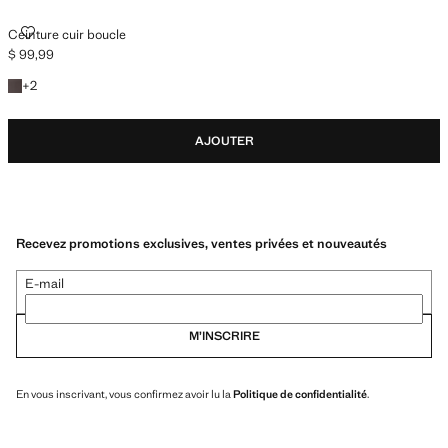
CEINTURE CUIR BOUCLE
Ceinture cuir boucle
$ 99,99
Prix actuel [$ 99,99 ]
+2 couleurs
+
2
AJOUTER
Recevez promotions exclusives, ventes privées et nouveautés
E-mail
M’INSCRIRE
En vous inscrivant, vous confirmez avoir lu la
Politique de confidentialité
.