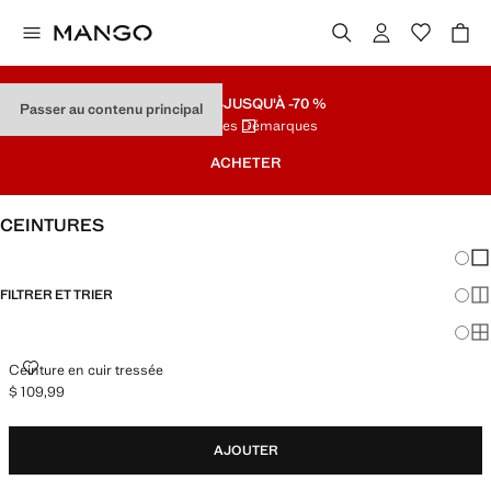
SOLDES
JUSQU'À -70 %
Passer au contenu principal
Dernières Démarques
ACHETER
CEINTURES
Chang
Aff
FILTRER ET TRIER
Aff
Af
CEINTURE EN CUIR TRESSÉE
Ceinture en cuir tressée
$ 109,99
Prix actuel [$ 109,99 ]
AJOUTER