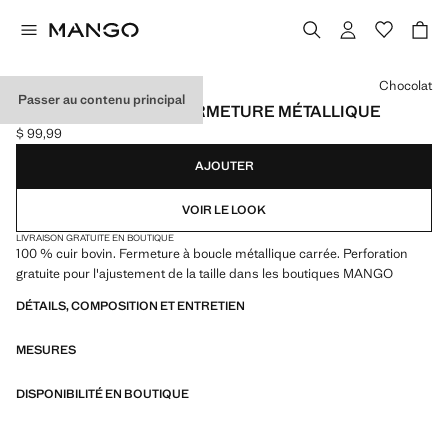
Choisissez une couleur
Chocolat
Passer au contenu principal
CEINTURE EN CUIR FERMETURE MÉTALLIQUE
$ 99,99
Prix actuel [$ 99,99 ]
AJOUTER
VOIR LE LOOK
LIVRAISON GRATUITE EN BOUTIQUE
100 % cuir bovin. Fermeture à boucle métallique carrée. Perforation
gratuite pour l'ajustement de la taille dans les boutiques MANGO
DÉTAILS, COMPOSITION ET ENTRETIEN
MESURES
DISPONIBILITÉ EN BOUTIQUE