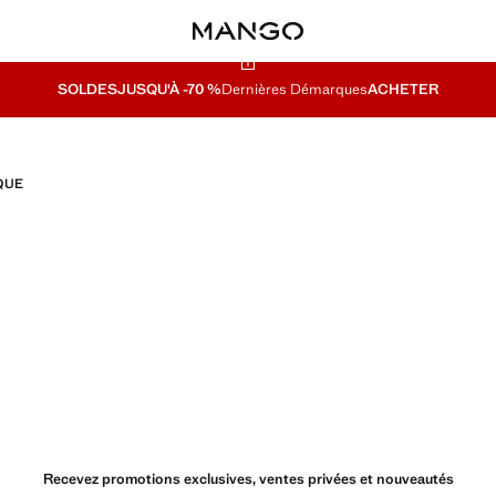
SOLDES
JUSQU'À -70 %
Dernières Démarques
ACHETER
QUE
Recevez promotions exclusives, ventes privées et nouveautés