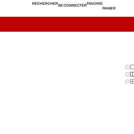
RECHERCHER
FAVORIS
SE CONNECTER
PANIER
Cha
Af
Af
Af