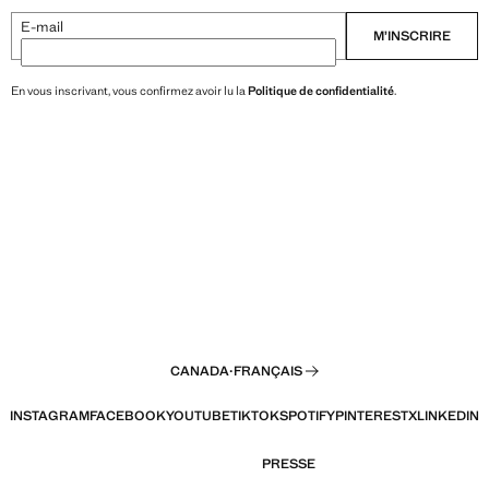
E-mail
M’INSCRIRE
En vous inscrivant, vous confirmez avoir lu la
Politique de confidentialité
.
CANADA
·
FRANÇAIS
INSTAGRAM
FACEBOOK
YOUTUBE
TIKTOK
SPOTIFY
PINTEREST
X
LINKEDIN
PRESSE