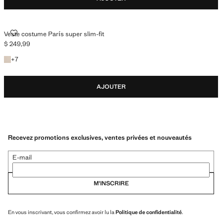
VESTE COSTUME PARÍS SUPER SLIM-FIT
Veste costume París super slim-fit
$ 249,99
Prix actuel [$ 249,99 ]
+7 couleurs
+
7
AJOUTER
Recevez promotions exclusives, ventes privées et nouveautés
E-mail
M’INSCRIRE
En vous inscrivant, vous confirmez avoir lu la
Politique de confidentialité
.