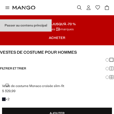
SOLDES
JUSQU'À -70 %
Passer au contenu principal
Dernières Démarques
ACHETER
VESTES DE COSTUME POUR HOMMES
Chang
Aff
FILTRER ET TRIER
Aff
Af
VESTE DE COSTUME MONACO CROISÉE SLIM-FIT
Veste de costume Monaco croisée slim-fit
$ 329,99
Prix actuel [$ 329,99 ]
+2 couleurs
+
2
AJOUTER