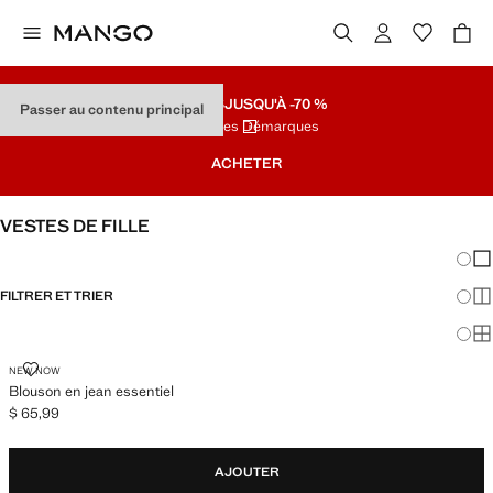
SOLDES
JUSQU'À -70 %
Passer au contenu principal
Dernières Démarques
ACHETER
VESTES DE FILLE
Chang
Aff
FILTRER ET TRIER
Aff
Af
BLOUSON EN JEAN ESSENTIEL
NEW NOW
Blouson en jean essentiel
$ 65,99
Prix actuel [$ 65,99 ]
AJOUTER