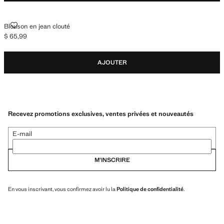
BLOUSON EN JEAN CLOUTÉ
Blouson en jean clouté
$ 65,99
Prix actuel [$ 65,99 ]
AJOUTER
Recevez promotions exclusives, ventes privées et nouveautés
E-mail
M’INSCRIRE
En vous inscrivant, vous confirmez avoir lu la
Politique de confidentialité
.