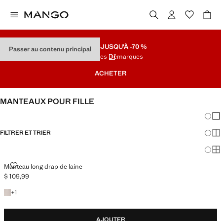
SOLDES
JUSQU'À -70 %
Passer au contenu principal
Dernières Démarques
ACHETER
MANTEAUX POUR FILLE
Chang
Aff
FILTRER ET TRIER
Aff
Af
MANTEAU LONG DRAP DE LAINE
Manteau long drap de laine
$ 109,99
Prix actuel [$ 109,99 ]
+1 couleur
+
1
AJOUTER