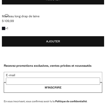
MANTEAU LONG DRAP DE LAINE
Manteau long drap de laine
$ 109,99
Prix actuel [$ 109,99 ]
+1 couleur
+
1
AJOUTER
Recevez promotions exclusives, ventes privées et nouveautés
E-mail
M’INSCRIRE
En vous inscrivant, vous confirmez avoir lu la
Politique de confidentialité
.