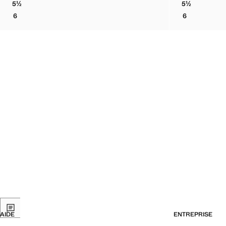
5½
5½
BOTTINES EN CUIR BOVIN À LACETS
BOTTINES E
6
6
BOTTINES EN CUIR BOVIN À LACETS
BOTTINES EN
AIDE
ENTREPRISE