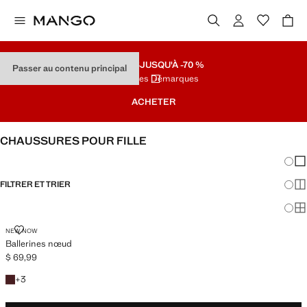
SOLDES
JUSQU'À -70 %
Passer au contenu principal
Dernières Démarques
ACHETER
CHAUSSURES POUR FILLE
Chang
Aff
FILTRER ET TRIER
Aff
Af
BALLERINES NŒUD
NEW NOW
Ballerines nœud
$ 69,99
Prix actuel [$ 69,99 ]
+3 couleurs
+
3