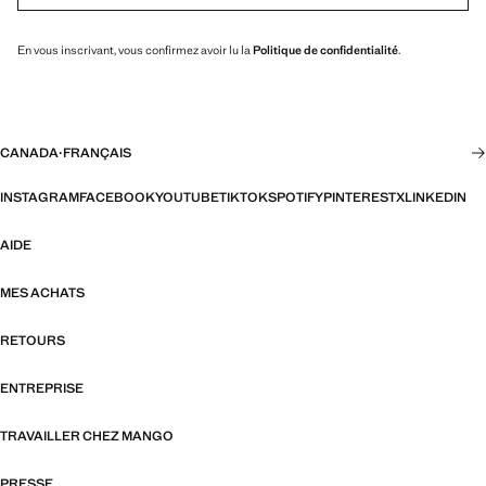
En vous inscrivant, vous confirmez avoir lu la
Politique de confidentialité
.
CANADA
·
FRANÇAIS
INSTAGRAM
FACEBOOK
YOUTUBE
TIKTOK
SPOTIFY
PINTEREST
X
LINKEDIN
AIDE
MES ACHATS
RETOURS
ENTREPRISE
TRAVAILLER CHEZ MANGO
PRESSE