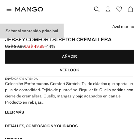
Selecciona un color
Azul marino
Saltar al contenido principal
PERFORMANCE
JERSEY COMFORT STRETCH CREMALLERA
US$ 89.99
US$ 49.99
-44%
Precio inicial tachado [US$ 89.99 ]
Precio actual [US$ 49.99 ]
AÑADIR
VER LOOK
ENVÍO GRATIS A TIENDA
Colección Performance. Comfort Stretch: Tejido elástico que aporta un
plus de comodidad. Tejido de punto fino. Regular fit. Cuello perkins con
cierre de cremallera. Cuello, mangas y bajo acabados en canalé.
Producto en rebajas
LEER MÁS
PERFORMANCE: Una colección de prendas confeccionadas con
fibras técnicas. Esta selección ofrece una amplia gama de
DETALLES, COMPOSICIÓN Y CUIDADOS
características avanzadas como tejidos bi-stretch, de secado rápido,
fácil planchado, termorreguladores, transpirables o repelentes al agua,