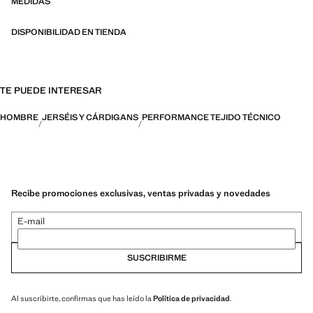
organizadas en tres categorías generales: Termorregulador, Funcional
MEDIDAS
y Confort
DISPONIBILIDAD EN TIENDA
TE PUEDE INTERESAR
HOMBRE
JERSÉIS Y CÁRDIGANS
PERFORMANCE TEJIDO TÉCNICO
Recibe promociones exclusivas, ventas privadas y novedades
E-mail
SUSCRIBIRME
Al suscribirte, confirmas que has leído la
Política de privacidad
.