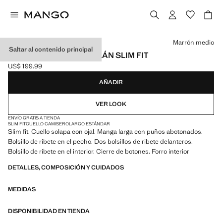
Selecciona un color
Marrón medio
Saltar al contenido principal
AMERICANA TRAJE MILÁN SLIM FIT
US$ 199.99
Precio actual [US$ 199.99 ]
AÑADIR
VER LOOK
ENVÍO GRATIS A TIENDA
SLIM FIT
CUELLO CAMISERO
LARGO ESTÁNDAR
Slim fit. Cuello solapa con ojal. Manga larga con puños abotonados.
Bolsillo de ribete en el pecho. Dos bolsillos de ribete delanteros.
Bolsillo de ribete en el interior. Cierre de botones. Forro interior
DETALLES, COMPOSICIÓN Y CUIDADOS
MEDIDAS
DISPONIBILIDAD EN TIENDA