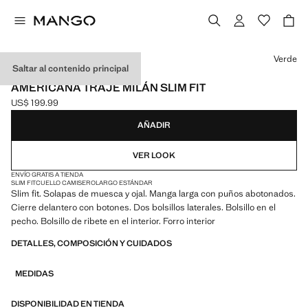
Selecciona un color
Verde
Saltar al contenido principal
NEW NOW
AMERICANA TRAJE MILÁN SLIM FIT
US$ 199.99
Precio actual [US$ 199.99 ]
AÑADIR
VER LOOK
ENVÍO GRATIS A TIENDA
SLIM FIT
CUELLO CAMISERO
LARGO ESTÁNDAR
Slim fit. Solapas de muesca y ojal. Manga larga con puños abotonados.
Cierre delantero con botones. Dos bolsillos laterales. Bolsillo en el
pecho. Bolsillo de ribete en el interior. Forro interior
DETALLES, COMPOSICIÓN Y CUIDADOS
MEDIDAS
DISPONIBILIDAD EN TIENDA