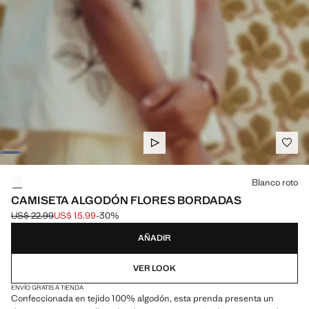
Selecciona un color
Blanco roto
CAMISETA ALGODÓN FLORES BORDADAS
US$ 22.99
US$ 15.99
-30%
Precio inicial tachado [US$ 22.99 ]
Precio actual [US$ 15.99 ]
AÑADIR
VER LOOK
ENVÍO GRATIS A TIENDA
Confeccionada en tejido 100% algodón, esta prenda presenta un