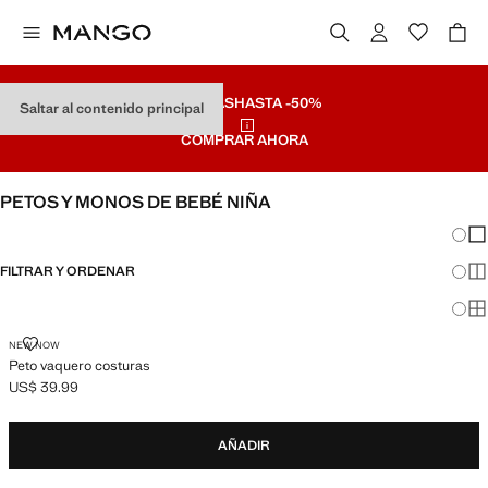
REBAJAS
HASTA -50%
Saltar al contenido principal
COMPRAR AHORA
PETOS Y MONOS DE BEBÉ NIÑA
Cambi
Mos
FILTRAR Y ORDENAR
Mos
Mos
PETO VAQUERO COSTURAS
NEW NOW
Peto vaquero costuras
US$ 39.99
Precio actual [US$ 39.99 ]
AÑADIR