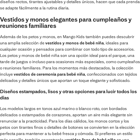
diseños rectos, tirantes ajustables y detalles únicos, hacen que cada prenda
se adapte fácilmente a la rutina diaria.
Vestidos y monos elegantes para cumpleaños y
reuniones familiares
Además de los petos y monos, en Mango Kids también puedes descubrir
una amplia selección de
vestidos y monos de bebé niña
, ideales para
cualquier ocasión y pensados para combinar con todo tipo de accesorios.
Los petos y monos de bebé niña son una opción ideal para el parque, una
tarde de juegos o incluso para ocasiones más especiales, como cumpleaños
o reuniones familiares. Para los momentos más destacados, la colección
incluye
vestidos de ceremonia para bebé niña
, confeccionados con tejidos
delicados y detalles únicos que aportan un toque elegante y sofisticado.
Diseños estampados, lisos y otras opciones para lucir todos los
días
Los modelos largos en tonos azul marino o blanco roto, con bordados
delicados o estampados de corazones, aportan un aire más elegante sin
renunciar a la practicidad. Para los días cálidos, los monos cortos y los
petos con tirantes finos o detalles de botones se convierten en la elección
perfecta para mantener a tu bebé fresca y cómoda. Si prefieres un estilo
más sencillo, también encontrarás
vestidos lisos de bebé niña
en una