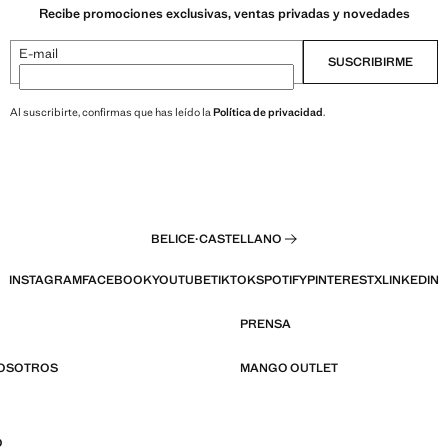
Recibe promociones exclusivas, ventas privadas y novedades
E-mail
SUSCRIBIRME
Al suscribirte, confirmas que has leído la
Política de privacidad
.
BELICE
·
CASTELLANO
INSTAGRAM
FACEBOOK
YOUTUBE
TIKTOK
SPOTIFY
PINTEREST
X
LINKEDIN
PRENSA
NOSOTROS
MANGO OUTLET
O