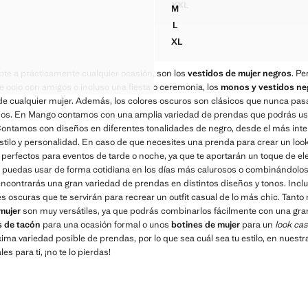
Precio actual [US$ 99.99 ]
XXL
M
VESTIDO PUNTO DETALLE 
NADO APLIQUE RESINA
VESTIDO LARGO FRUNCIDOS
L
NADO APLIQUE RESINA
VESTIDO LARGO FRUNCIDOS
XL
NADO APLIQUE RESINA
VESTIDO LARGO FRUNCIDOS
INADO APLIQUE RESINA
te a prácticamente cualquier ocasión, son los
vestidos de mujer negros
. Pe
INADO APLIQUE RESINA
e ocio con amigos o incluso una fiesta o ceremonia, los
monos y vestidos ne
 de cualquier mujer. Además, los colores oscuros son clásicos que nunca p
cados. En Mango contamos con una amplia variedad de prendas que podrás usa
Contamos con diseños en diferentes tonalidades de negro, desde el más inte
stilo y personalidad. En caso de que necesites una prenda para crear un loo
perfectos para eventos de tarde o noche, ya que te aportarán un toque de eleg
puedas usar de forma cotidiana en los días más calurosos o combinándolos
encontrarás una gran variedad de prendas en distintos diseños y tonos. In
des oscuras que te servirán para recrear un outfit casual de lo más chic. Tan
mujer
son muy versátiles, ya que podrás combinarlos fácilmente con una gra
s de tacón
para una ocasión formal o unos
botines de mujer
para un
look cas
ima variedad posible de prendas, por lo que sea cuál sea tu estilo, en nuestr
es para ti, ¡no te lo pierdas!