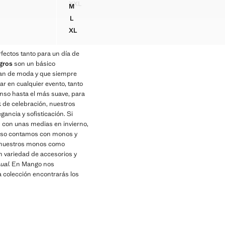
XXL
M
COSTURA CONTRASTE
VESTIDO HALTER DETALLE ESPALDA
VESTIDO MIDI DETALLE PINZAS
L
VESTIDO MIDI DETALLE PINZAS
XL
VESTIDO MIDI DETALLE PINZAS
rfectos tanto para un día de
gros
son un básico
asan de moda y que siempre
r en cualquier evento, tanto
nso hasta el más suave, para
k de celebración, nuestros
ancia y sofisticación. Si
 con unas medias en invierno,
cluso contamos con monos y
to nuestros monos como
n variedad de accesorios y
ual
. En Mango nos
a colección encontrarás los