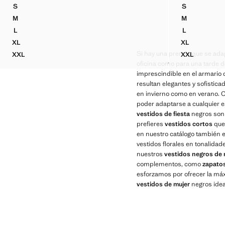
S
S
VESTIDO ENTALLADO CUELLO HALTER
MONO COMBI
M
M
VESTIDO ENTALLADO CUELLO HALTER
MONO COMBI
L
L
VESTIDO ENTALLADO CUELLO HALTER
MONO COMBI
XL
XL
VESTIDO ENTALLADO CUELLO HALTER
MONO COMB
Si hay una prenda que se adap
XXL
XXL
VESTIDO ENTALLADO CUELLO HALTER
MONO COMB
oficina como para una tarde d
imprescindible en el armario
resultan elegantes y sofisti
en invierno como en verano. 
poder adaptarse a cualquier e
vestidos de fiesta
negros son 
prefieres
vestidos cortos
que 
en nuestro catálogo también 
vestidos florales en tonalida
nuestros
vestidos negros de 
complementos, como
zapato
esforzamos por ofrecer la máx
vestidos de mujer
negros ideal