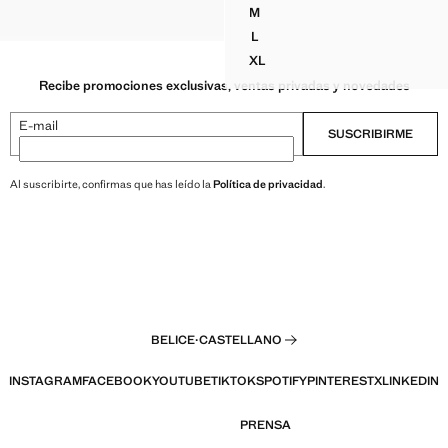
$ 69.99 ]
M
ADO PUNTO FINO
UNARES
TOP CROP HALTER DRAPEAD
L
TOP CROP HALTER DRAPEAD
XL
TOP CROP HALTER DRAPEAD
Recibe promociones exclusivas, ventas privadas y novedades
E-mail
SUSCRIBIRME
Al suscribirte, confirmas que has leído la
Política de privacidad
.
BELICE
·
CASTELLANO
INSTAGRAM
FACEBOOK
YOUTUBE
TIKTOK
SPOTIFY
PINTEREST
X
LINKEDIN
PRENSA