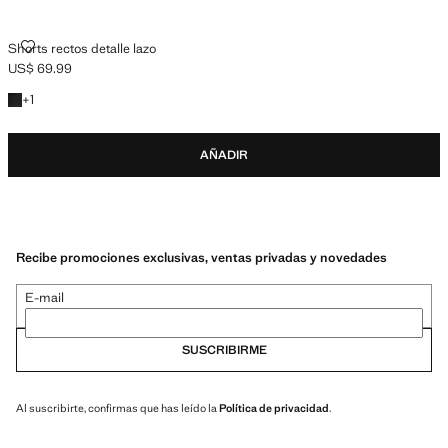
SHORTS RECTOS DETALLE LAZO
Shorts rectos detalle lazo
US$ 69.99
Precio actual [US$ 69.99 ]
+1 color
+
1
AÑADIR
Recibe promociones exclusivas, ventas privadas y novedades
E-mail
SUSCRIBIRME
Al suscribirte, confirmas que has leído la
Política de privacidad
.