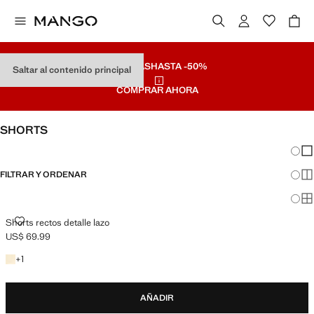
REBAJAS
HASTA -50%
Saltar al contenido principal
COMPRAR AHORA
SHORTS
Cambi
Mos
FILTRAR Y ORDENAR
Mos
Mos
SHORTS RECTOS DETALLE LAZO
Shorts rectos detalle lazo
US$ 69.99
Precio actual [US$ 69.99 ]
+1 color
+
1
AÑADIR