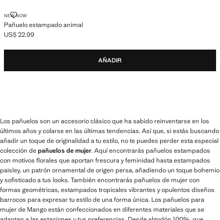
PAÑUELO ESTAMPADO ANIMAL
NEW NOW
Pañuelo estampado animal
US$ 22.99
Precio actual [US$ 22.99 ]
AÑADIR
Los pañuelos son un accesorio clásico que ha sabido reinventarse en los
últimos años y colarse en las últimas tendencias. Así que, si estás buscando
añadir un toque de originalidad a tu estilo, no te puedes perder esta especial
colección de
pañuelos de mujer
. Aquí encontrarás pañuelos estampados
con motivos florales que aportan frescura y feminidad hasta estampados
paisley, un patrón ornamental de origen persa, añadiendo un toque bohemio
y sofisticado a tus looks. También encontrarás pañuelos de mujer con
formas geométricas, estampados tropicales vibrantes y opulentos diseños
barrocos para expresar tu estilo de una forma única. Los pañuelos para
mujer de Mango están confeccionados en diferentes materiales que se
adaptan a las estaciones y tus preferencias. Desde algodón 100%, que