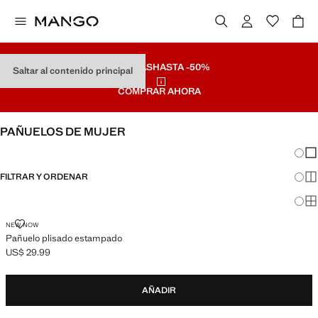
REBAJAS
HASTA -50%
Saltar al contenido principal
COMPRAR AHORA
PAÑUELOS DE MUJER
Cambi
Mos
FILTRAR Y ORDENAR
Mos
Mos
PAÑUELO PLISADO ESTAMPADO
NEW NOW
Pañuelo plisado estampado
US$ 29.99
Precio actual [US$ 29.99 ]
AÑADIR