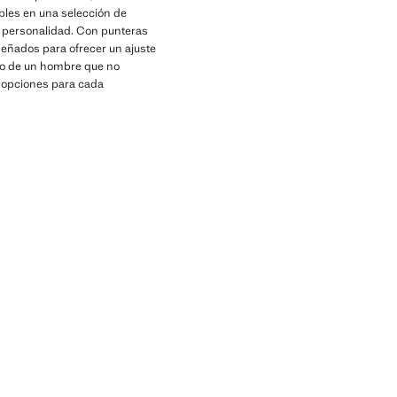
bles en una selección de
u personalidad. Con punteras
señados para ofrecer un ajuste
io de un hombre que no
e opciones para cada