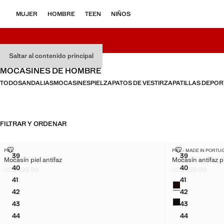
MUJER
HOMBRE
TEEN
NIÑOS
Saltar al contenido principal
MOCASINES DE HOMBRE
TODO
SANDALIAS
MOCASINES
PIEL
ZAPATOS DE VESTIR
ZAPATILLAS DEPOR
FILTRAR Y ORDENAR
MOCASÍN PIEL ANTIFAZ
MOCASÍN ANTI
PIEL
PIEL - MADE IN PORTU
Tallas
Tallas
39
39
Mocasín piel antifaz
Mocasín antifaz p
MOCASÍN PIEL ANTIFAZ
MOCASÍN AN
40
40
US$ 199.99
US$ 159.99
MOCASÍN PIEL ANTIFAZ
MOCASÍN AN
Precio actual [US$ 199.99 ]
Precio actual [US
41
41
Colores
MOCASÍN PIEL ANTIFAZ
MOCASÍN AN
42
42
MOCASÍN PIEL ANTIFAZ
MOCASÍN AN
43
43
MOCASÍN PIEL ANTIFAZ
MOCASÍN AN
44
44
MOCASÍN PIEL ANTIFAZ
MOCASÍN AN