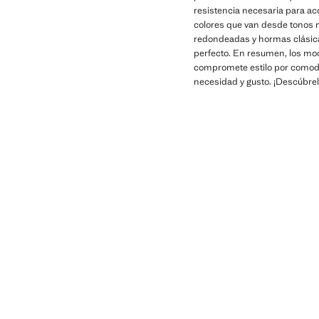
resistencia necesaria para a
colores que van desde tonos n
redondeadas y hormas clásicas
perfecto. En resumen, los mo
compromete estilo por comodid
necesidad y gusto. ¡Descúbrel