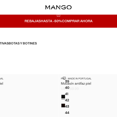
REBAJAS
HASTA -50%
COMPRAR AHORA
TIVAS
BOTAS Y BOTINES
FAZ PIEL
MOCASÍN ANTIFAZ PIEL
GAL
PIEL - MADE IN PORTUGAL
Tallas
39
iel
Mocasín antifaz piel
TIFAZ PIEL
MOCASÍN ANTIFAZ PIEL
40
US$ 159.99
TIFAZ PIEL
MOCASÍN ANTIFAZ PIEL
$ 159.99 ]
Precio actual [US$ 159.99 ]
41
Colores
TIFAZ PIEL
MOCASÍN ANTIFAZ PIEL
42
TIFAZ PIEL
MOCASÍN ANTIFAZ PIEL
43
TIFAZ PIEL
MOCASÍN ANTIFAZ PIEL
44
TIFAZ PIEL
MOCASÍN ANTIFAZ PIEL