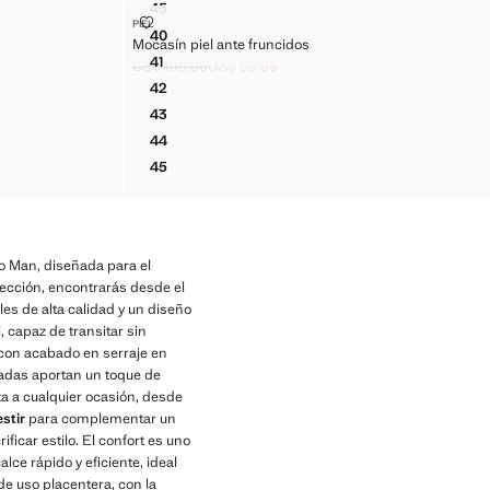
45
MOCASÍN ANTIFAZ PIEL SERRAJE
MOCASÍN PIEL ANTE FRUNCIDOS
PIEL
Tallas
46
40
Mocasín piel ante fruncidos
MOCASÍN ANTIFAZ PIEL SERRAJE
DOS
MOCASÍN PIEL ANTE FRUNCIDOS
41
US$ 159.99
US$ 99.99
DOS
MOCASÍN PIEL ANTE FRUNCIDOS
Precio inicial tachado [US$ 159.99 ]
Precio actual [US$ 99.99 ]
42
DOS
MOCASÍN PIEL ANTE FRUNCIDOS
43
DOS
MOCASÍN PIEL ANTE FRUNCIDOS
44
DOS
MOCASÍN PIEL ANTE FRUNCIDOS
45
DOS
MOCASÍN PIEL ANTE FRUNCIDOS
 Man, diseñada para el
lección, encontrarás desde el
es de alta calidad y un diseño
, capaz de transitar sin
con acabado en serraje en
eadas aportan un toque de
a a cualquier ocasión, desde
stir
para complementar un
ficar estilo. El confort es uno
lce rápido y eficiente, ideal
de uso placentera, con la