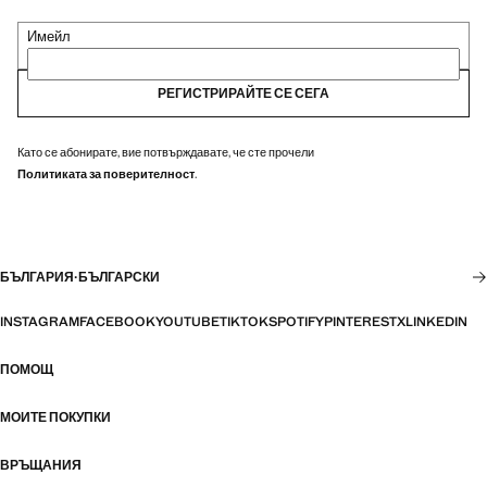
Имейл
РЕГИСТРИРАЙТЕ СЕ СЕГА
Като се абонирате, вие потвърждавате, че сте прочели
Политиката за поверителност
.
БЪЛГАРИЯ
·
БЪЛГАРСКИ
INSTAGRAM
FACEBOOK
YOUTUBE
TIKTOK
SPOTIFY
PINTEREST
X
LINKEDIN
ПОМОЩ
МОИТЕ ПОКУПКИ
ВРЪЩАНИЯ