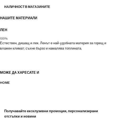
от колекцията. Предлага се в различни цветове
НАЛИЧНОСТ В МАГАЗИНИТЕ
НАШИТЕ МАТЕРИАЛИ
ЛЕН
100%
Естествен, дишащ и лек. Ленът е най-удобната материя за горещ и
влажен климат; съхне бързо и намалява топлината.
МОЖЕ ДА ХАРЕСАТЕ И
HOME
Получавайте ексклузивни промоции, персонализирани
отстъпки и новини