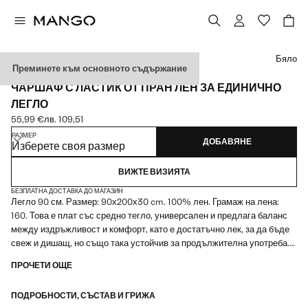
Изберете цвят
Бяло
Преминете към основното съдържание
MADE IN PORTUGAL
ЧАРШАФ С ЛАСТИК ОТ ПРАН ЛЕН ЗА ЕДИНИЧНО
ЛЕГЛО
55,99 €
лв. 109,51
Текуща цена [55,99 € лв. 109,51]
РАЗМЕР
ДОБАВЯНЕ
Изберете своя размер
ВИЖТЕ ВИЗИЯТА
БЕЗПЛАТНА ДОСТАВКА ДО МАГАЗИН
Легло 90 см. Размер: 90х200х30 cm. 100% лен. Грамаж на лена:
160. Това е плат със средно тегло, универсален и предлага баланс
между издръжливост и комфорт, като е достатъчно лек, за да бъде
свеж и дишащ, но също така устойчив за продължителна употреба.
Измит ленен плат. Естествено измит лен за небрежен вид. Двойно
ПРОЧЕТИ ОЩЕ
шевано покритие. Ленът е благородно влакно, високо ценено заради
свежестта и красотата си. Висококачествени материали, които
ПОДРОБНОСТИ, СЪСТАВ И ГРИЖА
предлагат комфорт и функционалност. Съчетава се с още продукти