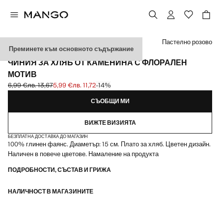
Изберете цвят
Пастелно розово
Преминете към основното съдържание
MADE IN PORTUGAL
ЧИНИЯ ЗА ХЛЯБ ОТ КАМЕНИНА С ФЛОРАЛЕН
МОТИВ
6,99 €
лв. 13,67
5,99 €
лв. 11,72
-14%
Задраскана първоначална цена [6,99 € лв. 13,67]
Текуща цена [5,99 € лв. 11,72]
СЪОБЩИ МИ
ВИЖТЕ ВИЗИЯТА
БЕЗПЛАТНА ДОСТАВКА ДО МАГАЗИН
100% глинен фаянс. Диаметър: 15 см. Плато за хляб. Цветен дизайн.
Наличен в повече цветове. Намаление на продукта
ПОДРОБНОСТИ, СЪСТАВ И ГРИЖА
НАЛИЧНОСТ В МАГАЗИНИТЕ