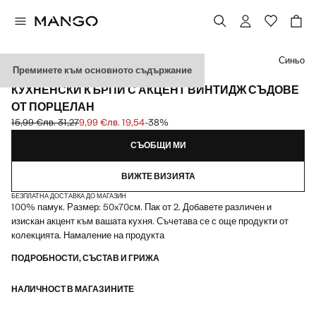
Изберете цвят
Синьо
Преминете към основното съдържание
КОМПЛЕКТ ОТ 2
КУХНЕНСКИ КЪРПИ С АКЦЕНТ ВИНТИДЖ СЪДОВЕ
ОТ ПОРЦЕЛАН
15,99 €
лв. 31,27
9,99 €
лв. 19,54
-38%
Задраскана първоначална цена [15,99 € лв. 31,27]
Текуща цена [9,99 € лв. 19,54]
СЪОБЩИ МИ
ВИЖТЕ ВИЗИЯТА
БЕЗПЛАТНА ДОСТАВКА ДО МАГАЗИН
100% памук. Размер: 50x70см. Пак от 2. Добавете различен и
изискан акцент към вашата кухня. Съчетава се с още продукти от
колекцията. Намаление на продукта
ПОДРОБНОСТИ, СЪСТАВ И ГРИЖА
НАЛИЧНОСТ В МАГАЗИНИТЕ