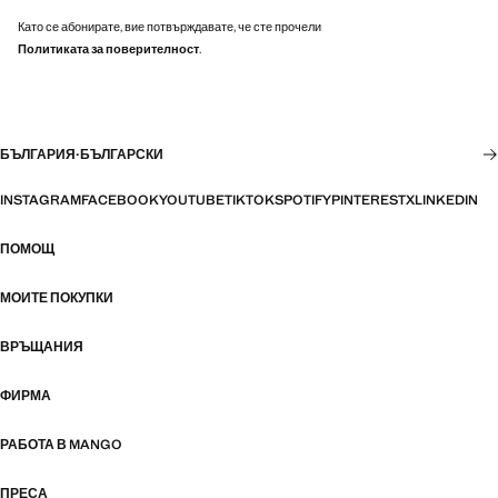
Като се абонирате, вие потвърждавате, че сте прочели
Политиката за поверителност
.
БЪЛГАРИЯ
·
БЪЛГАРСКИ
INSTAGRAM
FACEBOOK
YOUTUBE
TIKTOK
SPOTIFY
PINTEREST
X
LINKEDIN
ПОМОЩ
МОИТЕ ПОКУПКИ
ВРЪЩАНИЯ
ФИРМА
РАБОТА В MANGO
ПРЕСА