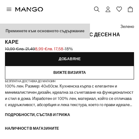
Изберете цвят
Зелено
Преминете към основното съдържание
КУХНЕНСКА КЪРПА ОТ 100% ЛЕН С ДЕСЕН НА
КАРЕ
10,99 €
лв. 21,49
8,99 €
лв. 17,58
-18%
Задраскана първоначална цена [10,99 € лв. 21,49]
Текуща цена [8,99 € лв. 17,58]
ДОБАВЯНЕ
ВИЖТЕ ВИЗИЯТА
БЕЗПЛАТНА ДОСТАВКА ДО МАГАЗИН
100% лен. Размер: 40x60см. Кухненска кърпа с елегантен и
минималистичен дизайн, идеална за съчетаване на функционалност
и стил в дома. Изработен от 100% лен, материал, който се отличава
с издръжливост, абсорбция и лека текстура, което го прави идеален
за ежедневна употреба в кухнята. Наличен в повече цветове.
ПОДРОБНОСТИ, СЪСТАВ И ГРИЖА
Намаление на продукта
НАЛИЧНОСТ В МАГАЗИНИТЕ