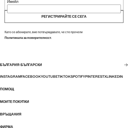
Имейл
РЕГИСТРИРАЙТЕ СЕ СЕГА
Като се абонирате, вие потвърждавате, че сте прочели
Политиката за поверителност
.
БЪЛГАРИЯ
·
БЪЛГАРСКИ
INSTAGRAM
FACEBOOK
YOUTUBE
TIKTOK
SPOTIFY
PINTEREST
X
LINKEDIN
ПОМОЩ
МОИТЕ ПОКУПКИ
ВРЪЩАНИЯ
ФИРМА