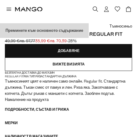
Изберете цвят
Тъмносиньо
Преминете към основното съдържание
РИЗА ОТ ДЕНИМ ОТ ПАМУК И ЛЕН, REGULAR FIT
49,99 €
лв. 97,77
35,99 €
лв. 70,39
-28%
Задраскана първоначална цена [49,99 € лв. 97,77]
Текуща цена [35,99 € лв. 70,39]
ДОБАВЯНЕ
ВИЖТЕ ВИЗИЯТА
БЕЗПЛАТНА ДОСТАВКА ДО МАГАЗИН
REGULAR FIT
ЯКА ТИП РИЗА
СТАНДАРТНА ДЪЛЖИНА
Тъмносиният цвят е наличен само онлайн. Regular fit. Стандартна
дължина. Тъкан смес от памук и лен. Риза яка. Закопчаване с
копчета. Дълъг ръкав с маншети с копчета. Заоблен подгъв.
Намаление на продукта
ПОДРОБНОСТИ, СЪСТАВ И ГРИЖА
МЕРКИ
НАЛИЧНОСТ В МАГАЗИНИТЕ