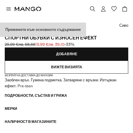
Изберете цвят
Сиво
Преминете към основното съдържание
ЕКСКЛУЗИВНО ОНЛАЙН
СПОРТНИ ОБУВКИ С ИЗНОСЕН ЕФЕКТ
29,99 €
лв. 58,66
19,99 €
лв. 39,10
-33%
Задраскана първоначална цена [29,99 € лв. 58,66]
Текуща цена [19,99 € лв. 39,10]
ДОБАВЯНЕ
ВИЖТЕ ВИЗИЯТА
БЕЗПЛАТНА ДОСТАВКА ДО МАГАЗИН
Заоблен връх. Гумена подметка. Затваряне с връзки. Изтъркан
ефект. Pre-teen
ПОДРОБНОСТИ, СЪСТАВ И ГРИЖА
МЕРКИ
НАЛИЧНОСТ В МАГАЗИНИТЕ