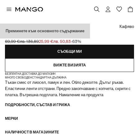
Изберете цвят
Кафяво
Преминете към основното съдържание
ЯКЕ ОТ ЛИОСЕЛ С ЛАСТИЦИ
69,99 €
лв. 136,89
25,99 €
лв. 50,83
-63%
Задраскана първоначална цена [69,99 € лв. 136,89]
Текуща цена [25,99 € лв. 50,83]
СЪОБЩИ МИ
ВИЖТЕ ВИЗИЯТА
БЕЗПЛАТНА ДОСТАВКА ДО МАГАЗИН
МНОГО СВОБОДЕН
СТАНДАРТНА ДЪЛЖИНА
Тъкан смес от лиосел, памук и лен. Обло деколте. Дълъг ръкав.
Еластични ленти отстрани. Предно закопчаване с копчета, скрити с
платка. Вътрешна подплата. Намаление на продукта
ПОДРОБНОСТИ, СЪСТАВ И ГРИЖА
МЕРКИ
НАЛИЧНОСТ В МАГАЗИНИТЕ