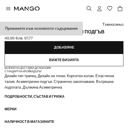
Изберете цвят
Тъмносиньо
Преминете към основното съдържание
ПОЛА НА ТОЧКИ С АСИМЕТРИЧЕН ПОДГЪВ
49,99 €
лв. 97,77
Текуща цена [49,99 € лв. 97,77]
ДОБАВЯНЕ
ВИЖТЕ ВИЗИЯТА
БЕЗПЛАТНА ДОСТАВКА ДО МАГАЗИН
СТАНДАРТНА КРОЙКА
ДЪЛЪГ
Дизайн тип трапец. Дизайн на точки. Корсетен колан. Еластична
талия. Асиметричен подгъв. Странично закопчаване. Вътрешна
подплата. Дължина Асиметрична
ПОДРОБНОСТИ, СЪСТАВ И ГРИЖА
МЕРКИ
НАЛИЧНОСТ В МАГАЗИНИТЕ