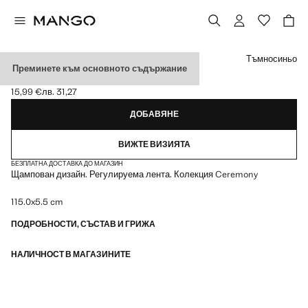
Изберете цвят
Тъмносиньо
Преминете към основното съдържание
ЩАМПОВАНА ВРАТОВРЪЗКА
15,99 €
лв. 31,27
Текуща цена [15,99 € лв. 31,27]
ДОБАВЯНЕ
ВИЖТЕ ВИЗИЯТА
БЕЗПЛАТНА ДОСТАВКА ДО МАГАЗИН
Щампован дизайн. Регулируема лента. Колекция Ceremony
115.0x5.5 cm
ПОДРОБНОСТИ, СЪСТАВ И ГРИЖА
НАЛИЧНОСТ В МАГАЗИНИТЕ