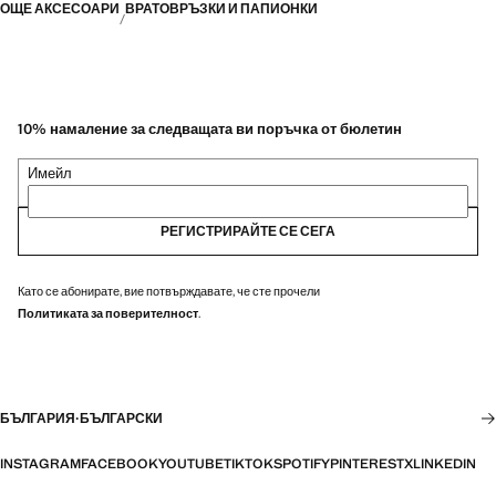
ОЩЕ АКСЕСОАРИ
ВРАТОВРЪЗКИ И ПАПИОНКИ
10% намаление за следващата ви поръчка от бюлетин
Имейл
РЕГИСТРИРАЙТЕ СЕ СЕГА
Като се абонирате, вие потвърждавате, че сте прочели
Политиката за поверителност
.
БЪЛГАРИЯ
·
БЪЛГАРСКИ
INSTAGRAM
FACEBOOK
YOUTUBE
TIKTOK
SPOTIFY
PINTEREST
X
LINKEDIN